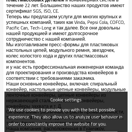
течение 22 лет. Большинство наших продуктов
имеют
сертификат SGS, ISO, CE.
Теперь мы предлагаем услуги для многих крупных и
успешных компаний, таких как Vinda, Pepsi Cola, COFCO,
Pacific Can, Tech-Long и так далее. Все они довольны
нашей продукцией и имеют долгосрочное
сотрудничество с нашей компанией.
Мы изготавливаем пресс-формы для пластиковых
настольных цепей, модульного ремня, звездочек,
колес холостого хода и других пластмассовых
компонентов.
и у нас есть профессиональная инженерная команда
для проектирования и производства конвейеров в
соответствии с требованиями заказчика.
Наши основные конвейеры, включая: спиральный
конвейер, настольные цепные конвейеры, модульные
ленточные конвейеры, цепные конвейеры из
Cookie settings
нержавеющей стали, наклонные конвейеры,
конвейеры захвата и т. Д.
We use cookies to provide you with the best possible
Он охватывает различные отрасли промышленности,
experience. They also allow us to analyze user behavior in
такие как напитки, продукты питания, ткани, текстиль,
табак, фрукты, аккумулятор и так далее.
order to constantly improve the website for you.
Наша компания, расположенная в Гуанчжоу,