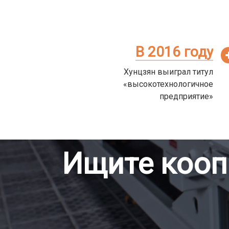
В 2016 году
Хунцзян выиграл титул
«высокотехнологичное
предприятие»
в Гуанчжоу.
Ищите кооп