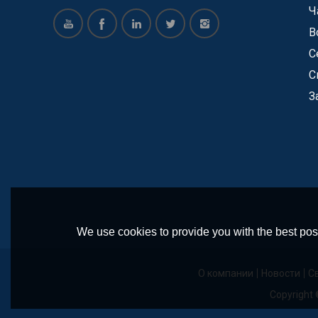
пластмассовых деталей и конвейерных
Ч
систем в течение 22 лет. Большинство наших
В
продуктов имеют сертификат SGS, ISO, CE.
С
Теперь мы предлагаем услуги для многих
С
крупных и успешных компаний, таких как
З
Vinda, Pepsi Cola, COFCO, Pacific Can, Tech-Long
и так далее. Все они довольны нашей
продукцией и имеют долгосрочное
сотрудничество с нашей компанией. Мы
изготавливаем пресс-формы для
пластиковых настольных цепей, модульного
ремня, звездочек, колес холостого хода и
We use cookies to provide you with the best poss
других пластмассовых компонентов. и у нас
есть профессиональная инженерная команда
для проектирования и производства
О компании
Новости
С
конвейеров в соответствии с требованиями
Copyright
заказчика. Наши основные конвейеры,