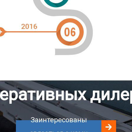
еративных дилер
Заинтересованы