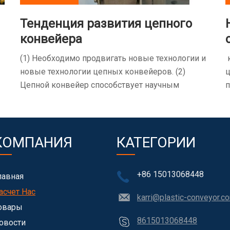
Тенденция развития цепного
конвейера
(1) Необходимо продвигать новые технологии и
к
новые технологии цепных конвейеров. (2)
ц
Цепной конвейер способствует научным
п
исследованиям и разработкам, а также
о
технологическим инновациям. (3) Энергично
развивать сырье, связанное с применением
цепных конвейеров. (4) Ускорить разработку
КОМПАНИЯ
КАТЕГОРИИ
продуктов национального бренда и активно
исследовать проблемы международного рынка
+86 15013068448
лавная
на международном и внутреннем рынках.
асчет Нас
karri@plastic-conveyor.c
овары
8615013068448
овости