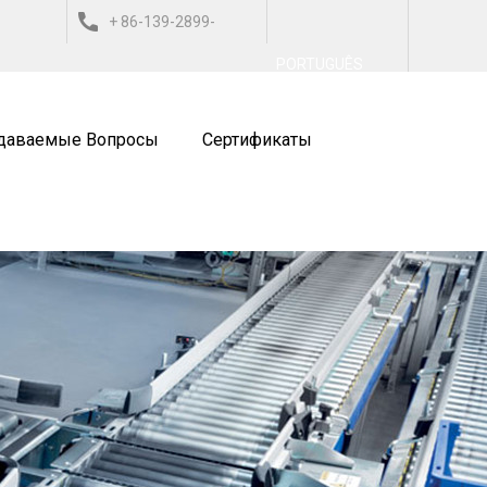
+ 86-139-2899-
العربي
ESPAÑOL
ITALIANO
PORTUGUÊS
9743
адаваемые Вопросы
Сертификаты