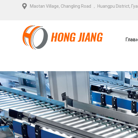
Maotan Village, Changling Road ， Huangpu District, Г
Глав
Связ