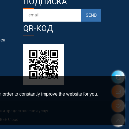
ПОДПИСКА
QR-КОД
ься
 order to constantly improve the website for you.
ия предоставления услуг
BEE Cloud