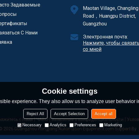
асто Задаваемые
Maotan Village, Changling
опросы
Road，Huangpu District,
ертификаты
Guangzhou
вязаться С Нами
Электронная почта:
аявка
Нажмите, чтобы связат
со мной
Cookie settings
ible experience. They also allow us to analyze user behavior in
Reject All
Accept Selection
Accept all
вяжитесь с нами
ЧАВО
Заявление о конфиденциальности
Услов
Necessary
Analytics
Preferences
Marketing
 © 2026
Guangzhou Hongjiang Automation Equipment.com
Support By