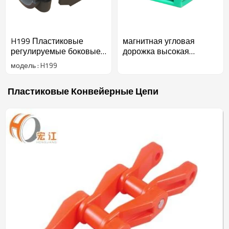
H199 Пластиковые
магнитная угловая
регулируемые боковые
дорожка высокая
направляющие-
износостойкость угловая
модель : H199
рельсовые кронштейны
дорожка
Пластиковые Конвейерные Цепи