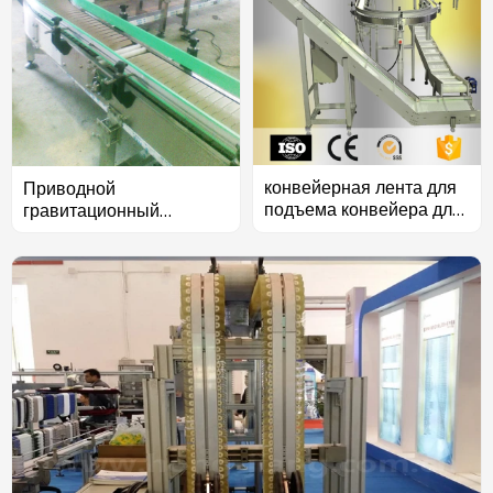
конвейерная лента для
Приводной
подъема конвейера для
гравитационный
обработки мяса
роликовый и
пластиковый цепной
конвейер