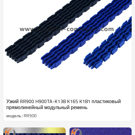
Узкий RR900 H900TA-K138 K165 K181 пластиковый
прямолинейный модульный ремень
модель : RR900