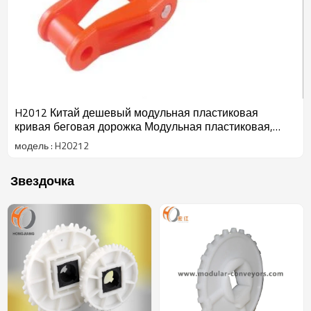
H2012 Китай дешевый модульная пластиковая
кривая беговая дорожка Модульная пластиковая,
конвейерная лента для пищевых продуктов,
модель : H20212
конвейерная лента
Звездочка