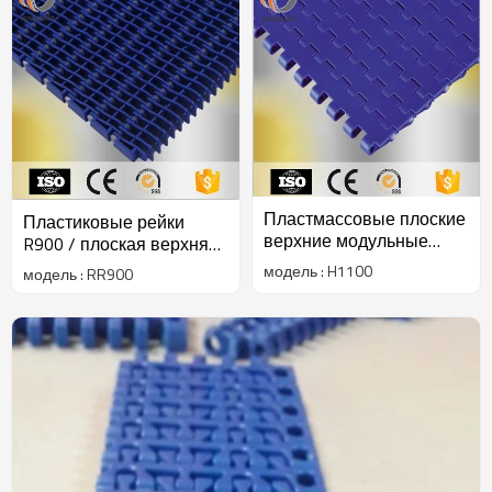
Пластмассовые плоские
Пластиковые рейки
верхние модульные
R900 / плоская верхняя
конвейерные ленты
/ плоская сетка
модель : H1100
модель : RR900
H1100