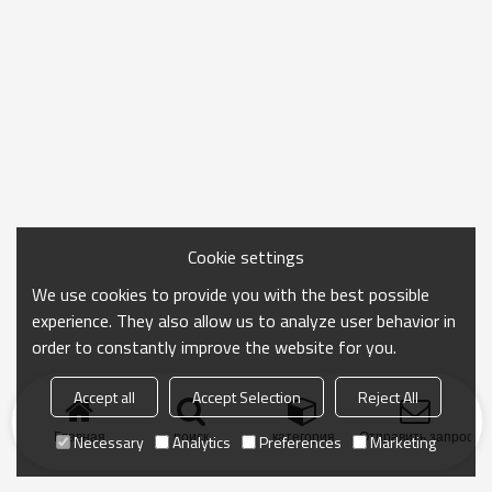
Cookie settings
We use cookies to provide you with the best possible
experience. They also allow us to analyze user behavior in
order to constantly improve the website for you.
Accept all
Accept Selection
Reject All
Главная
поиск
категория
Отправить запрос
Necessary
Analytics
Preferences
Marketing