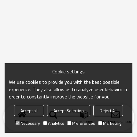
Cookie settings
We use cookies to provide you with the best possible
experience. They also allow us to analyze user behavior in
order to constantly improve the website for you.
Accept all
Accept Selection
Reject All
Главная
поиск
категория
Отправить запрос
Necessary
Analytics
Preferences
Marketing