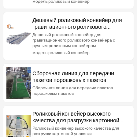
модель:роликовый конвейер
Дешевый роликовый конвейер для
гравитационного роликового
конвейера с ручным роликовым
Дешевый роликовый конвейер для
конвейером
гравитационного роликового конвейера с
ручным роликовым конвейером
модель:роликовый конвейер
Сборочная линия для передачи
пакетов порошковых пакетов
Сборочная линия для передачи пакетов
порошковых пакетов
Роликовый конвейер высокого
качества для разгрузки картонной
упаковки
Роликовый конвейер высокого качества для
разгрузки картонной упаковки