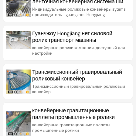
ленточная конвейерная система шин
для шинной промышленности
Индивидуальные роликовые конвейеры sytems
производитель - guangzhou Hongjiang
Гуанчжоу Hongjiang нет силовой
ролик транспорт машины
конвейерные ролики компании. доступный для
настройки
Трансмиссионный гравировальный
роликовый конвейер
Трансмиссионный гравировальный роликовый
конвейер
конвейерные гравитационные
паллеты промышленные ролики
конвейерные гравитационные паллеты
промышленные ролики