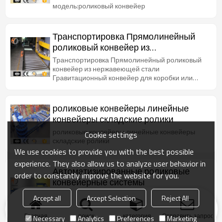
модель:роликовый конвейер
Транспортировка Прямолинейный
роликовый конвейер из
нержавеющей стали
Транспортировка Прямолинейный роликовый
Гравитационный конвейер для
конвейер из нержавеющей стали
Гравитационный конвейер для коробки или
коробки или передачи материала
передачи материал
роликовые конвейеры линейные
конвейеры складские ролики
роликовые конвейеры линейные конвейеры
Cookie settings
складские ролики
We use cookies to provide you with the best possible
experience. They also allow us to analyze user behavior in
Автоматизированные роликовые
order to constantly improve the website for you.
конвейерные системы
Автоматизированные роликовые конвейерные
Accept all
Accept Selection
Reject All
системы широко используются для переноса
картонных коробок с продуктами,
Главная
поиск
категория
Отправить запрос
Necessary
Analytics
Preferences
Marketing
кондиционерам